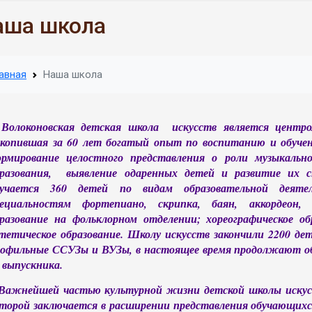
аша школа
авная
Наша школа
Волоконовская детская школа искусств является центро
копившая за 60 лет богатый опыт по воспитанию и обучен
рмирование целостного представления о роли музыкальног
бразования, выявление одаренных детей и развитие их с
бучается 360 детей по видам образовательной деятел
пециальностям фортепиано, скрипка, баян, аккордеон, г
разование на фольклорном отделении; хореографическое обр
тетическое образование. Школу искусств закончили 2200 дет
офильные ССУЗы и ВУЗы, в настоящее время продолжают об
3 выпускника.
Важнейшей частью культурной жизни детской школы искусст
торой заключается в расширении представления обучающихся