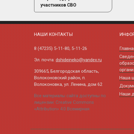
участников СВО
НАШИ КОНТАКТЫ
ИНФО
8 (47235)
5-11-80
,
5-11-26
Главна
Сведе
Эл. почта:
dshideineko@yandex.ru
образо
органи
309665, Белгородская область,
Волоконовский район, п.
Наша 
Волоконовка, ул. Ленина, дом 62
Докум
Наши 
Все материалы сайта доступны по
лицензии: Creative Commons
«Attribution» 4.0 Всемирная