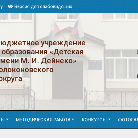
ту
Версия для слабовидящих
бюджетное учреждение
 образования «Детская
имени М. И. Дейнеко»
Волоконовского
округа
ТЫ
МЕТОДИЧЕСКАЯ РАБОТА
КОНКУРСЫ
ФОТОГА