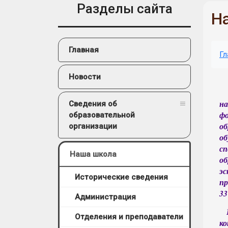
Разделы сайта
Н
Главная
Гл
Новости
на
Сведения об
фо
образовательной
о
организации
о
с
Наша школа
об
эс
Исторические сведения
пр
3
Администрация
Отделения и преподаватели
ко