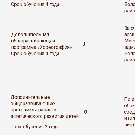
Срок обучения 4 года
Вол
райо
За 
Дополнительная
асси
общеразвивающая
Мес
0
программа «Хореография»
адм
Срок обучения 4 года
Вол
райо
Дополнительные
По д
общеразвивающие
обра
программы раннего
0
сред
эстетического развития детей
и (и
лиц)
Срок обучения 2 года