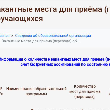
акантные места для приёма (
бучающихся
авная
Сведения об образовательной организации
Вакантные места для приёма (перевода) об
…
нформация о количестве вакантных мест для приема (п
счет бюджетных ассигнований по состоянию н
Количество
№
Наименование образовательной
мест для приема
/п
программы
(перевода),