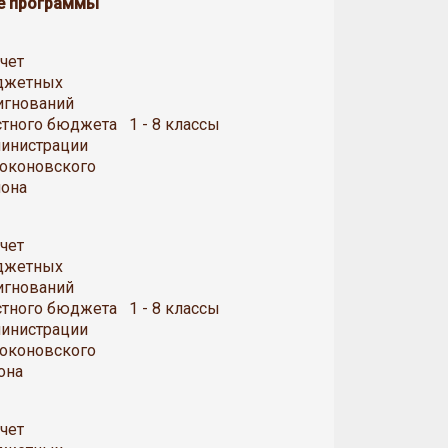
е программы
счет
джетных
игнований
тного бюджета
1 - 8 классы
инистрации
оконовского
она
счет
джетных
игнований
тного бюджета
1 - 8 классы
инистрации
оконовского
она
счет