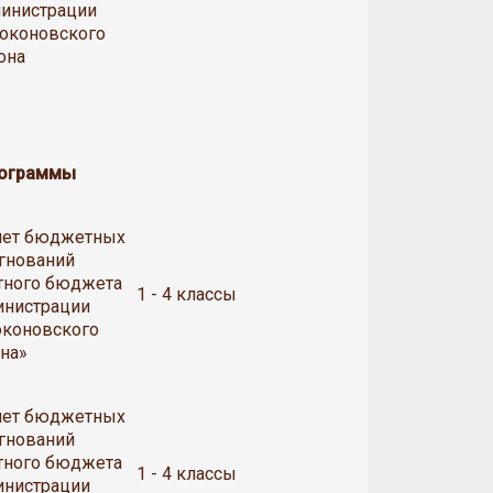
инистрации
оконовского
она
рограммы
счет бюджетных
гнований
тного бюджета
1 - 4 классы
инистрации
оконовского
на»
счет бюджетных
гнований
тного бюджета
1 - 4 классы
инистрации