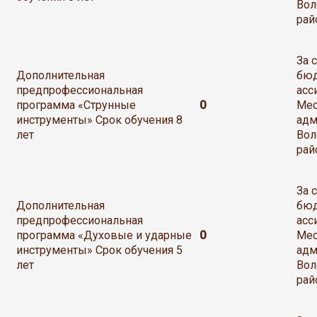
Вол
рай
За 
Дополнительная
бю
предпрофессиональная
асс
программа «Струнные
0
Мес
инструменты» Срок обучения 8
адм
лет
Вол
рай
За 
Дополнительная
бю
предпрофессиональная
асс
программа «Духовые и ударные
0
Мес
инструменты» Срок обучения 5
адм
лет
Вол
рай