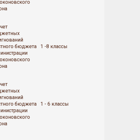
оконовского
она
счет
джетных
игнований
тного бюджета
1 -8 классы
инистрации
оконовского
она
счет
джетных
игнований
тного бюджета
1 - 6 классы
инистрации
оконовского
она