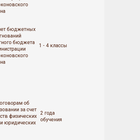
оконовского
на
счет бюджетных
гнований
тного бюджета
1 - 4 классы
инистрации
оконовского
на
оговорам об
зовании за счет
2 года
ств физических
обучения
ли юридических