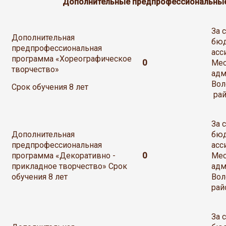
Дополнительные предпрофессиональны
За 
Дополнительная
бю
предпрофессиональная
асс
программа «Хореографическое
0
Мес
творчество»
адм
Вол
Срок обучения 8 лет
рай
За 
Дополнительная
бю
предпрофессиональная
асс
программа «Декоративно -
0
Мес
прикладное творчество» Срок
адм
обучения 8 лет
Вол
рай
За 