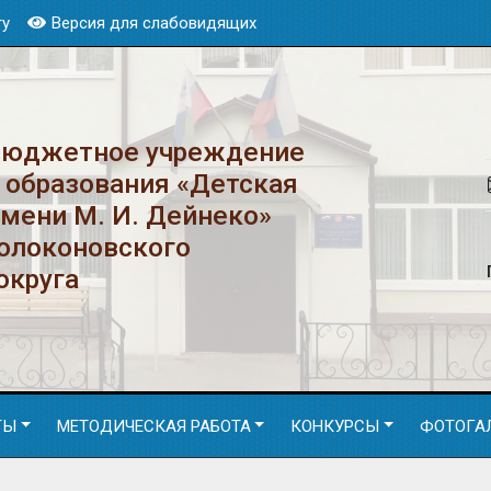
ту
Версия для слабовидящих
бюджетное учреждение
 образования «Детская
имени М. И. Дейнеко»
Волоконовского
округа
ТЫ
МЕТОДИЧЕСКАЯ РАБОТА
КОНКУРСЫ
ФОТОГА