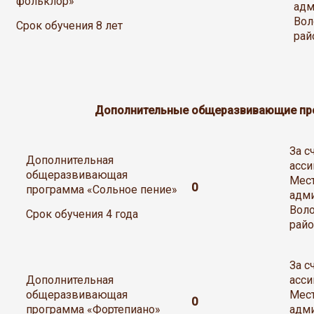
фольклор»
адм
Вол
Срок обучения 8 лет
рай
Дополнительные общеразвивающие п
За 
Дополнительная
асси
общеразвивающая
Мес
0
программа «Сольное пение»
адм
Вол
Срок обучения 4 года
райо
За 
Дополнительная
асси
общеразвивающая
Мес
0
программа «Фортепиано»
адм