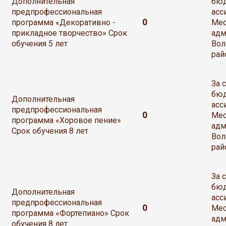
Дополнительная
бю
предпрофессиональная
асс
программа «Декоративно -
0
Мес
прикладное творчество» Срок
адм
обучения 5 лет
Вол
рай
За 
бю
Дополнительная
асс
предпрофессиональная
0
Мес
программа «Хоровое пение»
адм
Срок обучения 8 лет
Вол
рай
За 
бю
Дополнительная
асс
предпрофессиональная
0
Мес
программа «Фортепиано» Срок
адм
обучения 8 лет