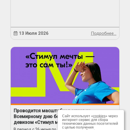
13 Июля 2026
Подробнее…
Проводится масштабная акция ко
Всемирному дню борьбы с наркоманией под
Сайт использует «
cookies
» через
интернет-сервис для сбора
девизом «Стимул мечты – это сам ты!»
технических данных посетителей
с целью получения
В период с 26 июня по 10 июля 2026 года...