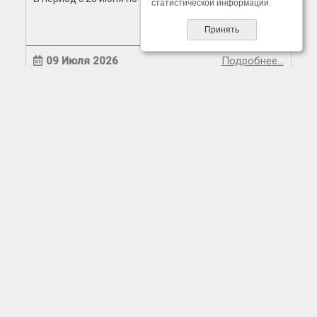
статистической информации.
Принять
09 Июля 2026
Подробнее…
Программы Академии творческих индустрий
«Меганом» для участников СВО и членов их
семей
В Академии «Меганом»...