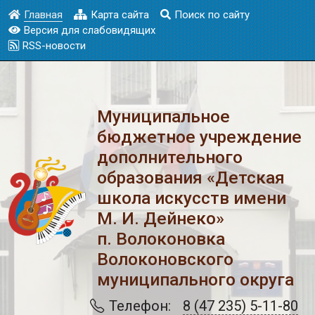
Главная
Карта сайта
Поиск по сайту
Версия для слабовидящих
RSS-новости
Муниципальное
бюджетное учреждение
дополнительного
образования «Детская
школа искусств имени
М. И. Дейнеко»
п. Волоконовка
Волоконовского
муниципального округа
Телефон:
8 (47 235) 5-11-80