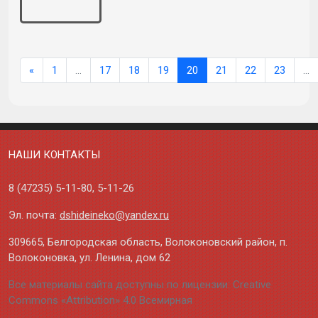
«
1
…
17
18
19
20
21
22
23
…
НАШИ КОНТАКТЫ
8 (47235)
5-11-80
,
5-11-26
Эл. почта:
dshideineko@yandex.ru
309665, Белгородская область, Волоконовский район, п.
Волоконовка, ул. Ленина, дом 62
Все материалы сайта доступны по лицензии: Creative
Commons «Attribution» 4.0 Всемирная