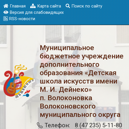
Главная
Карта сайта
Поиск по сайту
Версия для слабовидящих
RSS-новости
Муниципальное
бюджетное учреждение
дополнительного
образования «Детская
школа искусств имени
М. И. Дейнеко»
п. Волоконовка
Волоконовского
муниципального округа
Телефон:
8 (47 235) 5-11-80