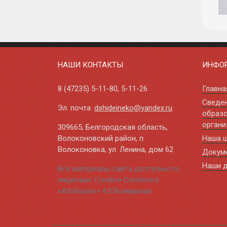
НАШИ КОНТАКТЫ
ИНФО
8 (47235)
5-11-80
,
5-11-26
Главна
Сведе
Эл. почта:
dshideineko@yandex.ru
образо
органи
309665, Белгородская область,
Волоконовский район, п.
Наша 
Волоконовка, ул. Ленина, дом 62
Докум
Наши 
Все материалы сайта доступны по
лицензии: Creative Commons
«Attribution» 4.0 Всемирная