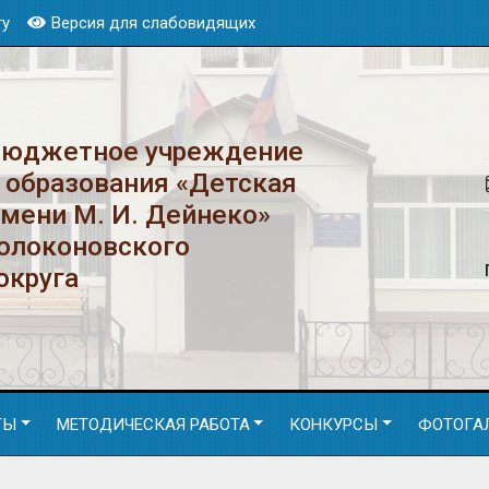
ту
Версия для слабовидящих
бюджетное учреждение
 образования «Детская
имени М. И. Дейнеко»
Волоконовского
округа
ТЫ
МЕТОДИЧЕСКАЯ РАБОТА
КОНКУРСЫ
ФОТОГА