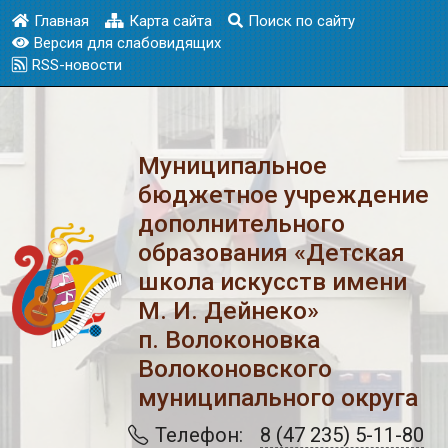
Главная
Карта сайта
Поиск по сайту
Версия для слабовидящих
RSS-новости
Муниципальное
бюджетное учреждение
дополнительного
образования «Детская
школа искусств имени
М. И. Дейнеко»
п. Волоконовка
Волоконовского
муниципального округа
Телефон:
8 (47 235) 5-11-80