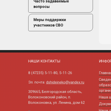
Часто задаваемые
вопросы
Меры поддержки
участников СВО
НАШИ КОНТАКТЫ
ИНФО
8 (47235)
5-11-80
,
5-11-26
Главна
Сведе
Эл. почта:
dshideineko@yandex.ru
образо
органи
309665, Белгородская область,
Волоконовский район, п.
Наша 
Волоконовка, ул. Ленина, дом 62
Докум
Наши 