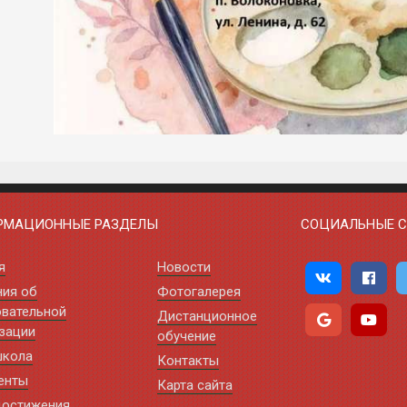
РМАЦИОННЫЕ РАЗДЕЛЫ
СОЦИАЛЬНЫЕ С
я
Новости
ния об
Фотогалерея
вательной
Дистанционное
зации
обучение
школа
Контакты
енты
Карта сайта
достижения