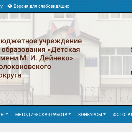
ту
Версия для слабовидящих
бюджетное учреждение
 образования «Детская
имени М. И. Дейнеко»
Волоконовского
округа
ТЫ
МЕТОДИЧЕСКАЯ РАБОТА
КОНКУРСЫ
ФОТОГА