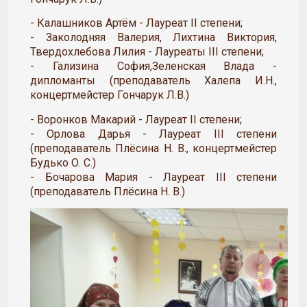
- Калашников Артём - Лауреат II степени;
- Заколодняя Валерия, Лихтина Виктория,
Твердохлебова Лилия - Лауреаты III степени;
- Гализина София,Зеленская Влада -
дипломанты (преподаватель Халепа И.Н.,
концертмейстер Гончарук Л.В.)
- Воронков Макарий - Лауреат II степени;
- Орлова Дарья - Лауреат III степени
(преподаватель Плёсина Н. В., концертмейстер
Будько О. С.)
- Бочарова Мария - Лауреат III степени
(преподаватель Плёсина Н. В.)