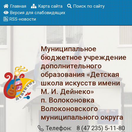
Главная
Карта сайта
Поиск по сайту
Версия для слабовидящих
RSS-новости
Муниципальное
бюджетное учреждение
дополнительного
образования «Детская
школа искусств имени
М. И. Дейнеко»
п. Волоконовка
Волоконовского
муниципального округа
Телефон:
8 (47 235) 5-11-80